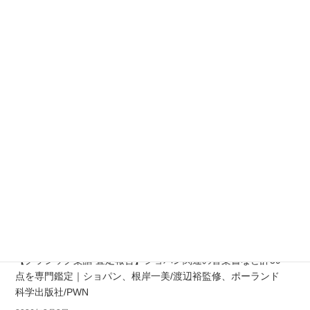
楽譜の買取について
お知らせ
最新の買取実績とお知らせ
【クラシック楽譜 査定報告】ショパン関連の音楽書など計39
点を専門鑑定｜ショパン、根岸一美/渡辺裕監修、ポーランド
科学出版社/PWN